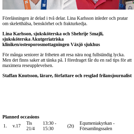
Föreläsningen är delad i två delar. Lina Karlsson inleder och pratar
om skeletthälsa, benskörhet och frakturkedja.
Lina Karlsson, sjuksköterska och Shehrije Smajli,
sjuksköterska Akutgeriatriska
kliniken/osteoporosmottagningen Växjö sjukhus
För många seniorer är friheten att resa nära nog fullständig lycka.
Men det finns saker att tänka på. I föredraget får du en rad tips för att
maximera reseupplevelsen.
Staffan Knutsson, lärare, författare och resglad frilansjournalist
Planned occasions
Tis
13:30 -
Equmeniakyrkan -
1.
v.17
(2t)
21/4
15:30
Församlingssalen