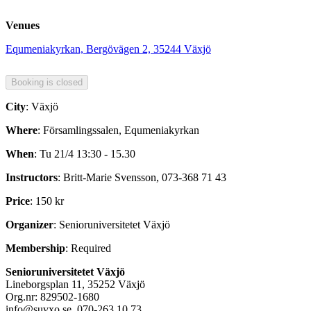
Venues
Equmeniakyrkan, Bergövägen 2, 35244 Växjö
City
: Växjö
Where
: Församlingssalen, Equmeniakyrkan
When
: Tu 21/4 13:30 - 15.30
Instructors
: Britt-Marie Svensson, 073-368 71 43
Price
: 150 kr
Organizer
: Senioruniversitetet Växjö
Membership
: Required
Senioruniversitetet Växjö
Lineborgsplan 11, 35252 Växjö
Org.nr: 829502-1680
info@suvxo.se, 070-263 10 73