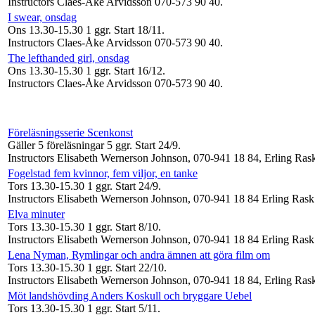
Instructors Claes-Åke Arvidsson 070-573 90 40
.
I swear, onsdag
Ons 13.30-15.30
1 ggr
.
Start 18/11
.
Instructors Claes-Åke Arvidsson 070-573 90 40
.
The lefthanded girl, onsdag
Ons 13.30-15.30
1 ggr
.
Start 16/12
.
Instructors Claes-Åke Arvidsson 070-573 90 40
.
Föreläsningsserie Scenkonst
Gäller 5 föreläsningar
5 ggr
.
Start 24/9
.
Instructors Elisabeth Wernerson Johnson, 070-941 18 84, Erling Ra
Fogelstad fem kvinnor, fem viljor, en tanke
Tors 13.30-15.30
1 ggr
.
Start 24/9
.
Instructors Elisabeth Wernerson Johnson, 070-941 18 84 Erling Ras
Elva minuter
Tors 13.30-15.30
1 ggr
.
Start 8/10
.
Instructors Elisabeth Wernerson Johnson, 070-941 18 84 Erling Ras
Lena Nyman, Rymlingar och andra ämnen att göra film om
Tors 13.30-15.30
1 ggr
.
Start 22/10
.
Instructors Elisabeth Wernerson Johnson, 070-941 18 84, Erling Ra
Möt landshövding Anders Koskull och bryggare Uebel
Tors 13.30-15.30
1 ggr
.
Start 5/11
.