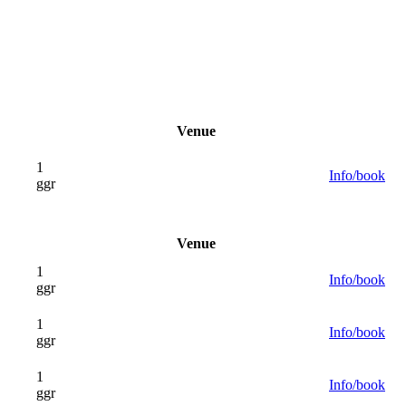
Venue
1
Info/book
ggr
Venue
1
Info/book
ggr
1
Info/book
ggr
1
Info/book
ggr