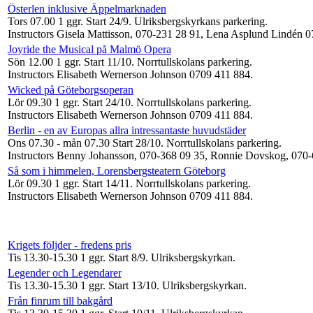
Österlen inklusive Äppelmarknaden
Tors 07.00
1 ggr
.
Start 24/9
. Ulriksbergskyrkans parkering.
Instructors Gisela Mattisson, 070-231 28 91, Lena Asplund Lindén 
Joyride the Musical på Malmö Opera
Sön 12.00
1 ggr
.
Start 11/10
. Norrtullskolans parkering.
Instructors Elisabeth Wernerson Johnson 0709 411 884
.
Wicked på Göteborgsoperan
Lör 09.30
1 ggr
.
Start 24/10
. Norrtullskolans parkering.
Instructors Elisabeth Wernerson Johnson 0709 411 884
.
Berlin - en av Europas allra intressantaste huvudstäder
Ons 07.30 - mån 07.30
Start 28/10
. Norrtullskolans parkering.
Instructors Benny Johansson, 070-368 09 35, Ronnie Dovskog, 070
Så som i himmelen, Lorensbergsteatern Göteborg
Lör 09.30
1 ggr
.
Start 14/11
. Norrtullskolans parkering.
Instructors Elisabeth Wernerson Johnson 0709 411 884
.
Krigets följder - fredens pris
Tis 13.30-15.30
1 ggr
.
Start 8/9
. Ulriksbergskyrkan.
Legender och Legendarer
Tis 13.30-15.30
1 ggr
.
Start 13/10
. Ulriksbergskyrkan.
Från finrum till bakgård