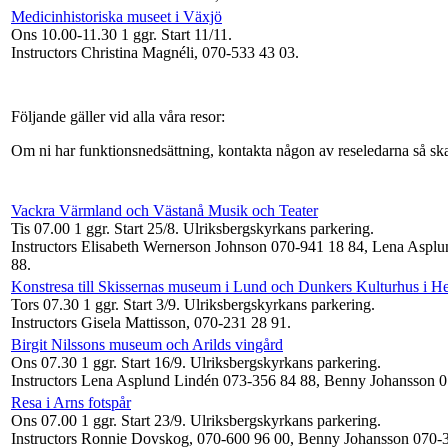
Medicinhistoriska museet i Växjö
Ons 10.00-11.30
1 ggr
.
Start 11/11
.
Instructors Christina Magnéli, 070-533 43 03
.
Följande gäller vid alla våra resor:
Om ni har funktionsnedsättning, kontakta någon av reseledarna så ska
Vackra Värmland och Västanå Musik och Teater
Tis 07.00
1 ggr
.
Start 25/8
. Ulriksbergskyrkans parkering.
Instructors Elisabeth Wernerson Johnson 070-941 18 84, Lena Aspl
88
.
Konstresa till Skissernas museum i Lund och Dunkers Kulturhus i H
Tors 07.30
1 ggr
.
Start 3/9
. Ulriksbergskyrkans parkering.
Instructors Gisela Mattisson, 070-231 28 91
.
Birgit Nilssons museum och Arilds vingård
Ons 07.30
1 ggr
.
Start 16/9
. Ulriksbergskyrkans parkering.
Instructors Lena Asplund Lindén 073-356 84 88, Benny Johansson 
Resa i Arns fotspår
Ons 07.00
1 ggr
.
Start 23/9
. Ulriksbergskyrkans parkering.
Instructors Ronnie Dovskog, 070-600 96 00, Benny Johansson 070-