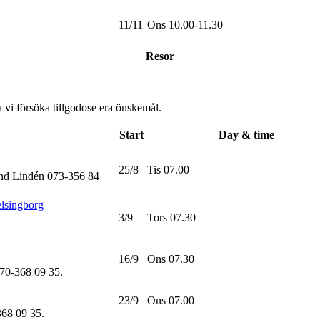
11/11
Ons 10.00-11.30
Resor
 vi försöka tillgodose era önskemål.
Start
Day & time
25/8
Tis 07.00
und Lindén 073-356 84
elsingborg
3/9
Tors 07.30
16/9
Ons 07.30
070-368 09 35
.
23/9
Ons 07.00
368 09 35
.