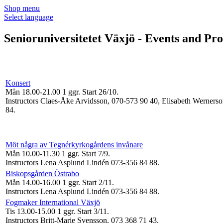
Shop menu
Select language
Senioruniversitetet Växjö - Events and Pr
Konsert
Mån 18.00-21.00
1 ggr
.
Start 26/10
.
Instructors Claes-Åke Arvidsson, 070-573 90 40, Elisabeth Werners
84
.
Möt några av Tegnérkyrkogårdens invånare
Mån 10.00-11.30
1 ggr
.
Start 7/9
.
Instructors Lena Asplund Lindén 073-356 84 88
.
Biskopsgården Östrabo
Mån 14.00-16.00
1 ggr
.
Start 2/11
.
Instructors Lena Asplund Lindén 073-356 84 88
.
Fogmaker International Växjö
Tis 13.00-15.00
1 ggr
.
Start 3/11
.
Instructors Britt-Marie Svensson, 073 368 71 43
.