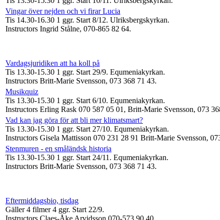
Tis 13.30-15.30
1 ggr
.
Start 10/11
. Ulriksbergskyrkan.
Vingar över nejden och vi firar Lucia
Tis 14.30-16.30
1 ggr
.
Start 8/12
. Ulriksbergskyrkan.
Instructors Ingrid Stålne, 070-865 82 64
.
Vardagsjuridiken att ha koll på
Tis 13.30-15.30
1 ggr
.
Start 29/9
. Equmeniakyrkan.
Instructors Britt-Marie Svensson, 073 368 71 43
.
Musikquiz
Tis 13.30-15.30
1 ggr
.
Start 6/10
. Equmeniakyrkan.
Instructors Erling Rask 070 587 05 01, Britt-Marie Svensson, 073 3
Vad kan jag göra för att bli mer klimatsmart?
Tis 13.30-15.30
1 ggr
.
Start 27/10
. Equmeniakyrkan.
Instructors Gisela Mattisson 070 231 28 91 Britt-Marie Svensson, 0
Stenmuren - en småländsk historia
Tis 13.30-15.30
1 ggr
.
Start 24/11
. Equmeniakyrkan.
Instructors Britt-Marie Svensson, 073 368 71 43
.
Eftermiddagsbio, tisdag
Gäller 4 filmer
4 ggr
.
Start 22/9
.
Instructors Claes-Åke Arvidsson 070-573 90 40
.