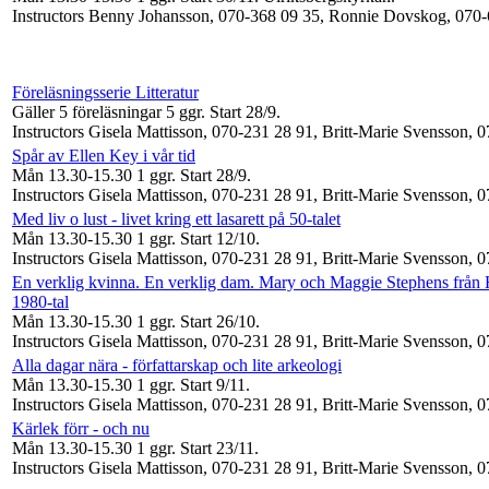
Instructors Benny Johansson, 070-368 09 35, Ronnie Dovskog, 070
Föreläsningsserie Litteratur
Gäller 5 föreläsningar
5 ggr
.
Start 28/9
.
Instructors Gisela Mattisson, 070-231 28 91, Britt-Marie Svensson, 
Spår av Ellen Key i vår tid
Mån 13.30-15.30
1 ggr
.
Start 28/9
.
Instructors Gisela Mattisson, 070-231 28 91, Britt-Marie Svensson, 
Med liv o lust - livet kring ett lasarett på 50-talet
Mån 13.30-15.30
1 ggr
.
Start 12/10
.
Instructors Gisela Mattisson, 070-231 28 91, Britt-Marie Svensson, 
En verklig kvinna. En verklig dam. Mary och Maggie Stephens från H
1980-tal
Mån 13.30-15.30
1 ggr
.
Start 26/10
.
Instructors Gisela Mattisson, 070-231 28 91, Britt-Marie Svensson, 
Alla dagar nära - författarskap och lite arkeologi
Mån 13.30-15.30
1 ggr
.
Start 9/11
.
Instructors Gisela Mattisson, 070-231 28 91, Britt-Marie Svensson, 
Kärlek förr - och nu
Mån 13.30-15.30
1 ggr
.
Start 23/11
.
Instructors Gisela Mattisson, 070-231 28 91, Britt-Marie Svensson, 