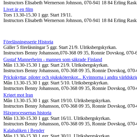
Instructors Elisabeth Wernerson Johnson, 070-941 18 84 Erling Ras
Livet är en film
Tors 13.30-15.30
1 ggr
.
Start 19/11
.
Instructors Elisabeth Wernerson Johnson, 070-941 18 84 Erling Ras
Föreläsningsserie Historia
Gäller 5 föreläsningar
5 ggr
.
Start 21/9
. Ulriksbergskyrkan.
Instructors Benny Johansson,070-368 09 35, Ronnie Dovskog, 070-
Gustaf Mannerheim - mannen som säkrade Finland
Mån 13.30-15.30
1 ggr
.
Start 21/9
. Ulriksbergskyrkan.
Instructors Benny Johansson, 070-368 09 35, Ronnie Dovskog, 070
Prickskyttar, piloter och sjuksköterskor... Kvinnorna i andra världskri
Mån 13.30-15.30
1 ggr
.
Start 5/10
. Ulriksbergskyrkan.
Instructors Benny Johansson, 070-368 09 35, Ronnie Dovskog, 070
Kriget mot Iran
Mån 13.30-15.30
1 ggr
.
Start 19/10
. Ulriksbergskyrkan.
Instructors Benny Johansson, 070-368 09 35, Ronnie Dovskog, 070
Häxprocessernas historia
Mån 13.30-15.30
1 ggr
.
Start 16/11
. Ulriksbergskyrkan.
Instructors Benny Johansson, 070-368 09 35, Ronnie Dovskog, 070
Kalabaliken i Bender
Mån 13.30-15.30
1 ggr
.
Start 30/11
. Ulriksbergskyrkan.