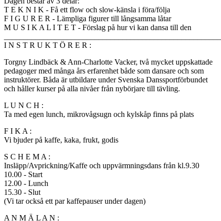
Dagen består av 3 delar:
T E K N I K - Få ett flow och slow-känsla i föra/följa
F I G U R E R - Lämpliga figurer till långsamma låtar
M U S I K A L I T E T - Förslag på hur vi kan dansa till den
_______________________________________________________
I N S T R U K T Ö R E R :
Torgny Lindbäck & Ann-Charlotte Vacker, två mycket uppskattade
pedagoger med många års erfarenhet både som dansare och som
instruktörer. Båda är utbildare under Svenska Danssportförbundet
och håller kurser på alla nivåer från nybörjare till tävling.
L U N C H :
Ta med egen lunch, mikrovågsugn och kylskåp finns på plats
F I K A :
Vi bjuder på kaffe, kaka, frukt, godis
S C H E M A :
Insläpp/Avprickning/Kaffe och uppvärmningsdans från kl.9.30
10.00 - Start
12.00 - Lunch
15.30 - Slut
(Vi tar också ett par kaffepauser under dagen)
A N M Ä L A N :