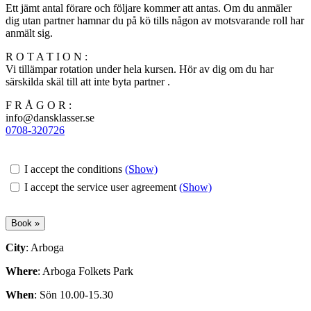
Ett jämt antal förare och följare kommer att antas. Om du anmäler
dig utan partner hamnar du på kö tills någon av motsvarande roll har
anmält sig.
R O T A T I O N :
Vi tillämpar rotation under hela kursen. Hör av dig om du har
särskilda skäl till att inte byta partner .
F R Å G O R :
info@dansklasser.se
0708-320726
I accept the conditions
(Show)
I accept the service user agreement
(Show)
City
: Arboga
Where
: Arboga Folkets Park
When
: Sön 10.00-15.30