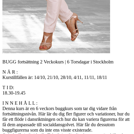
BUGG fortsättning 2 Veckokurs | 6 Torsdagar i Stockholm
N Ä R :
Kurstillfällen är: 14/10, 21/10, 28/10, 4/11, 11/11, 18/11
T I D:
18.30-19.45
I N N E H Å L L :
Denna kurs är en 6 veckors buggkurs som tar dig vidare från
fortsättningsnivån. Här lär du dig fler figurer och variationer, hur du
får ett flöde i dansriktningen och hur du kan variera figurerna för att
få dem anpassade till socialdansgolvet. Här får du dessutom
buggfigurerna som du inte ens visste existerade.