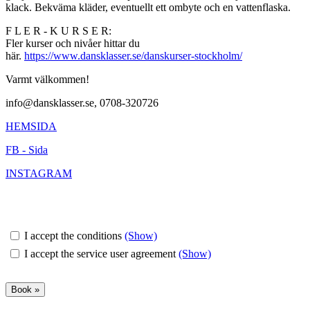
klack. Bekväma kläder, eventuellt ett ombyte och en vattenflaska.
F L E R - K U R S E R:
Fler kurser och nivåer hittar du
här.
https://www.dansklasser.se/danskurser-stockholm/
Varmt välkommen!
info@dansklasser.se, 0708-320726
HEMSIDA
FB - Sida
INSTAGRAM
I accept the conditions
(Show)
I accept the service user agreement
(Show)