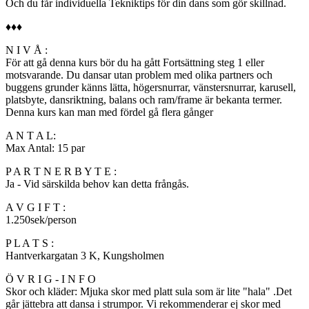
Och du får individuella Tekniktips för din dans som gör skillnad.
♦♦♦
N I V Å :
För att gå denna kurs bör du ha gått Fortsättning steg 1 eller
motsvarande. Du dansar utan problem med olika partners och
buggens grunder känns lätta, högersnurrar, vänstersnurrar, karusell,
platsbyte, dansriktning, balans och ram/frame är bekanta termer.
Denna kurs kan man med fördel gå flera gånger
A N T A L:
Max Antal: 15 par
P A R T N E R B Y T E :
Ja - Vid särskilda behov kan detta frångås.
A V G I F T :
1.250sek/person
P L A T S :
Hantverkargatan 3 K, Kungsholmen
Ö V R I G - I N F O
Skor och kläder: Mjuka skor med platt sula som är lite "hala" .Det
går jättebra att dansa i strumpor. Vi rekommenderar ej skor med